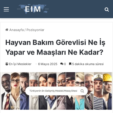
Menü
A
y
...
Anasayfa
/
Pozisyonlar
Hayvan Bakım Görevlisi Ne İş
Yapar ve Maaşları Ne Kadar?
En İyi Meslekler
6 Mayıs 2025
0
5 dakika okuma süresi