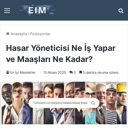
Menü
A
y
...
Anasayfa
/
Pozisyonlar
Hasar Yöneticisi Ne İş Yapar
ve Maaşları Ne Kadar?
En İyi Meslekler
15 Nisan 2025
0
5 dakika okuma süresi