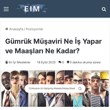
Menü
A
y
...
Anasayfa
/
Pozisyonlar
Gümrük Müşaviri Ne İş Yapar
ve Maaşları Ne Kadar?
En İyi Meslekler
18 Eylül 2025
0
5 dakika okuma süresi