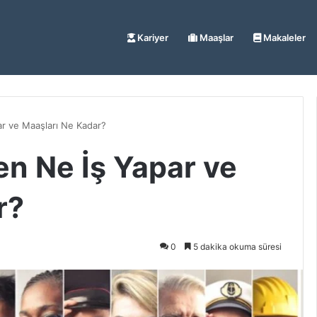
Kariyer
Maaşlar
Makaleler
ar ve Maaşları Ne Kadar?
en Ne İş Yapar ve
r?
0
5 dakika okuma süresi