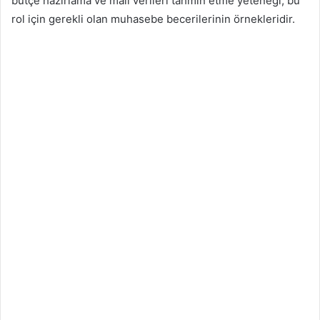
bütçe hazırlama ve mali verileri tahmin etme yeteneği, bu
rol için gerekli olan muhasebe becerilerinin örnekleridir.