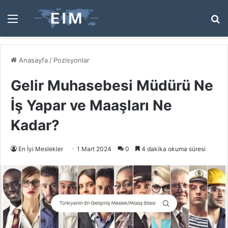
Menü
A
y
...
Anasayfa
/
Pozisyonlar
Gelir Muhasebesi Müdürü Ne
İş Yapar ve Maaşları Ne
Kadar?
En İyi Meslekler
1 Mart 2024
0
4 dakika okuma süresi