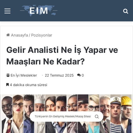
Menü
A
y
...
Anasayfa
/
Pozisyonlar
Gelir Analisti Ne İş Yapar ve
Maaşları Ne Kadar?
En İyi Meslekler
22 Temmuz 2025
0
4 dakika okuma süresi