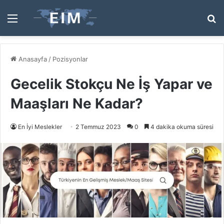
Menü
A
y
...
Anasayfa
/
Pozisyonlar
Gecelik Stokçu Ne İş Yapar ve
Maaşları Ne Kadar?
En İyi Meslekler
2 Temmuz 2023
0
4 dakika okuma süresi