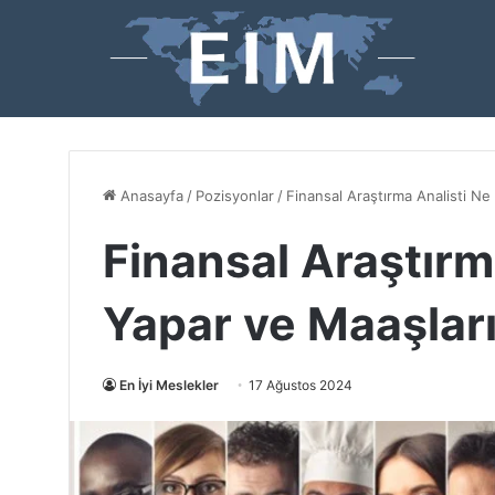
Anasayfa
/
Pozisyonlar
/
Finansal Araştırma Analisti Ne
Finansal Araştırm
Yapar ve Maaşlar
En İyi Meslekler
17 Ağustos 2024