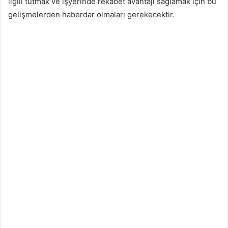
ilgili tutmak ve işyerinde rekabet avantajı sağlamak için bu
gelişmelerden haberdar olmaları gerekecektir.