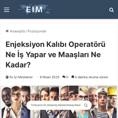
Menü
A
y
...
Anasayfa
/
Pozisyonlar
Enjeksiyon Kalıbı Operatörü
Ne İş Yapar ve Maaşları Ne
Kadar?
En İyi Meslekler
9 Nisan 2025
0
4 dakika okuma süresi