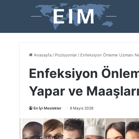
Anasayfa
/
Pozisyonlar
/
Enfeksiyon Önleme Uzmanı Ne 
Enfeksiyon Önlem
Yapar ve Maaşlar
En İyi Meslekler
9 Mayıs 2026