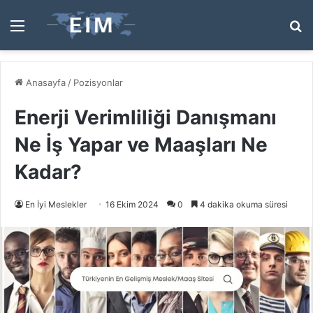
Menü
A
y
...
Anasayfa
/
Pozisyonlar
Enerji Verimliliği Danışmanı
Ne İş Yapar ve Maaşları Ne
Kadar?
En İyi Meslekler
16 Ekim 2024
0
4 dakika okuma süresi