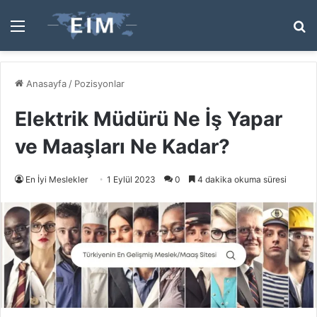
Menü
A
y
...
Anasayfa
/
Pozisyonlar
Elektrik Müdürü Ne İş Yapar
ve Maaşları Ne Kadar?
En İyi Meslekler
1 Eylül 2023
0
4 dakika okuma süresi