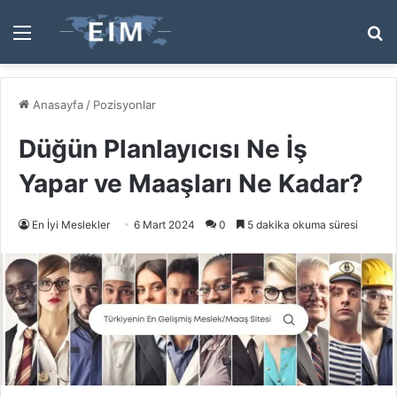
Menü
A
y
...
Anasayfa
/
Pozisyonlar
Düğün Planlayıcısı Ne İş
Yapar ve Maaşları Ne Kadar?
En İyi Meslekler
6 Mart 2024
0
5 dakika okuma süresi