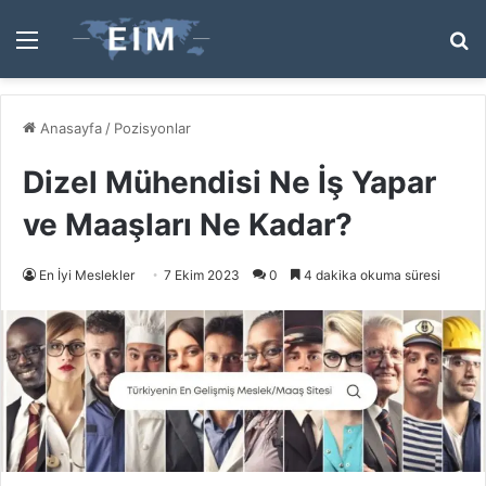
Menü
A
y
...
Anasayfa
/
Pozisyonlar
Dizel Mühendisi Ne İş Yapar
ve Maaşları Ne Kadar?
En İyi Meslekler
7 Ekim 2023
0
4 dakika okuma süresi