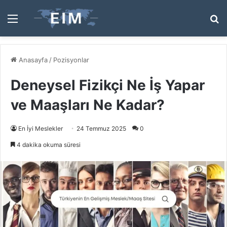
Menü
A
y
...
Anasayfa
/
Pozisyonlar
Deneysel Fizikçi Ne İş Yapar
ve Maaşları Ne Kadar?
En İyi Meslekler
24 Temmuz 2025
0
4 dakika okuma süresi