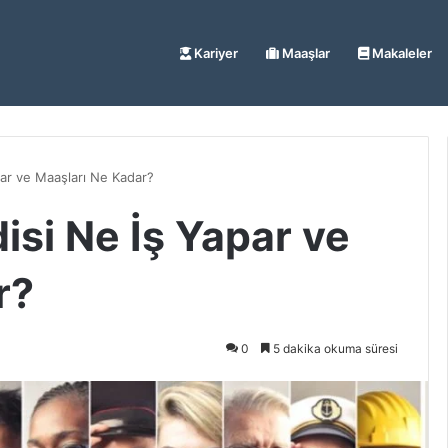
Kariyer
Maaşlar
Makaleler
ar ve Maaşları Ne Kadar?
si Ne İş Yapar ve
r?
0
5 dakika okuma süresi