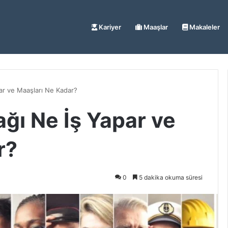
Kariyer
Maaşlar
Makaleler
par ve Maaşları Ne Kadar?
ağı Ne İş Yapar ve
r?
0
5 dakika okuma süresi