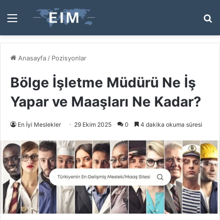
Menü
A
y
...
Anasayfa
/
Pozisyonlar
Bölge İşletme Müdürü Ne İş
Yapar ve Maaşları Ne Kadar?
En İyi Meslekler
29 Ekim 2025
0
4 dakika okuma süresi