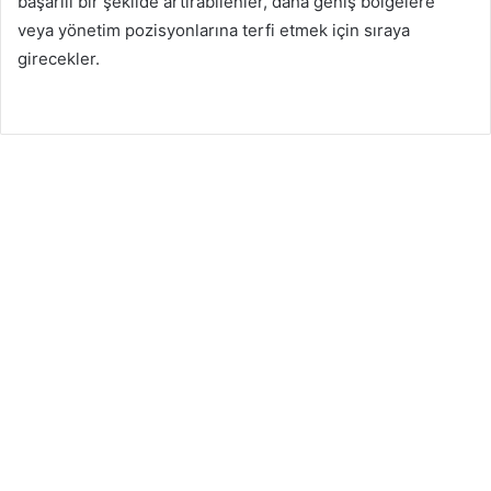
başarılı bir şekilde artırabilenler, daha geniş bölgelere
veya yönetim pozisyonlarına terfi etmek için sıraya
girecekler.