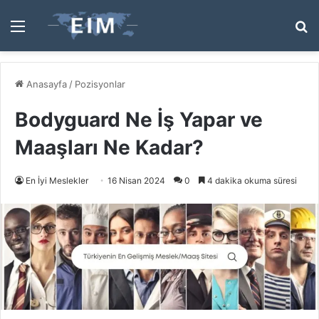
Menü
A
y
...
Anasayfa
/
Pozisyonlar
Bodyguard Ne İş Yapar ve
Maaşları Ne Kadar?
En İyi Meslekler
16 Nisan 2024
0
4 dakika okuma süresi