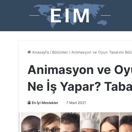
Anasayfa
/
Bölümler
/
Animasyon ve Oyun Tasarımı Böl
Animasyon ve Oy
Ne İş Yapar? Tab
En İyi Meslekler
7 Mart 2021