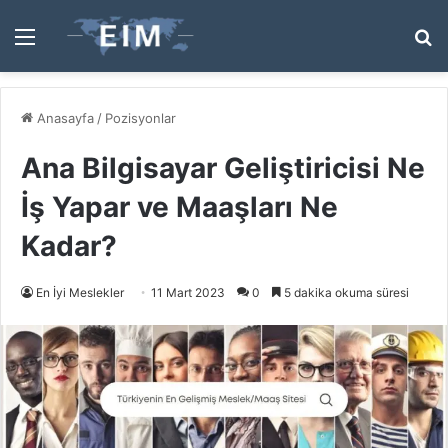
Menü
A
y
...
Anasayfa
/
Pozisyonlar
Ana Bilgisayar Geliştiricisi Ne
İş Yapar ve Maaşları Ne
Kadar?
En İyi Meslekler
11 Mart 2023
0
5 dakika okuma süresi