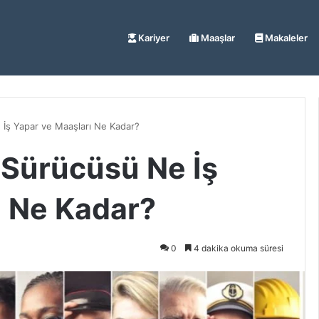
Kariyer
Maaşlar
Makaleler
İş Yapar ve Maaşları Ne Kadar?
Sürücüsü Ne İş
ı Ne Kadar?
0
4 dakika okuma süresi