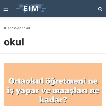
Menü
A
y
...
Anasayfa
/
okul
okul