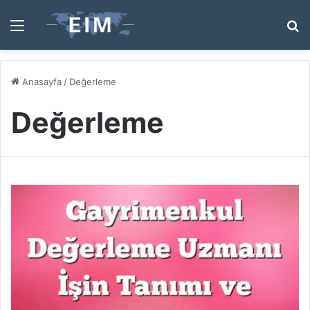
Menü
A
y
...
Anasayfa
/
Değerleme
Değerleme