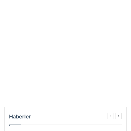
Haberler
Önceki
Sonrak
sayfa
sayfa