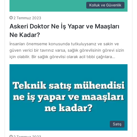
Kolluk ve Güvenlik
2 Temmuz 2023
Askeri Doktor Ne İş Yapar ve Maaşları
Ne Kadar?
İnsanları önemseme konusunda tutkuluysanız ve sakin ve
güven verici bir tavrınız varsa, sağlık görevlisinin görevi sizin
için olabilir. Bir sağlık görevlisi olarak acil tıbbi çağrılara…
Satış
2 Temmuz 2023