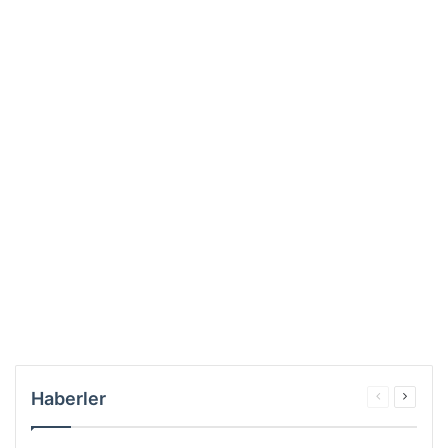
Haberler
Önceki
Sonrak
sayfa
sayfa