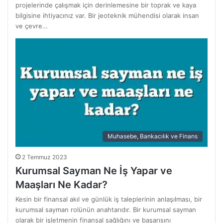
projelerinde çalışmak için derinlemesine bir toprak ve kaya
bilgisine ihtiyacınız var. Bir jeoteknik mühendisi olarak insan
ve çevre…
Muhasebe, Bankacılık ve Finans
2 Temmuz 2023
Kurumsal Sayman Ne İş Yapar ve
Maaşları Ne Kadar?
Kesin bir finansal akıl ve günlük iş taleplerinin anlaşılması, bir
kurumsal sayman rolünün anahtarıdır. Bir kurumsal sayman
olarak bir işletmenin finansal sağlığını ve başarısını