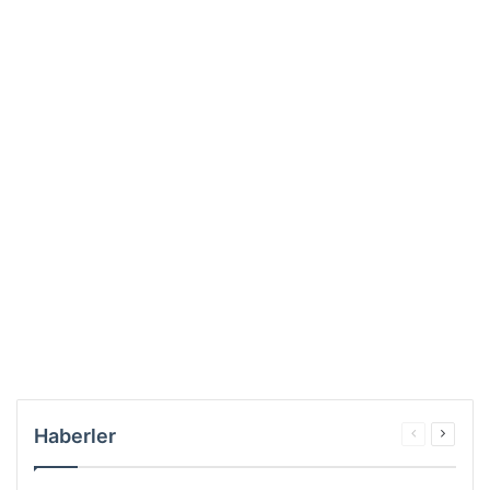
Haberler
Önceki
Sonrak
sayfa
sayfa