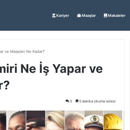
Kariyer
Maaşlar
Makaleler
par ve Maaşları Ne Kadar?
iri Ne İş Yapar ve
r?
0
5 dakika okuma süresi