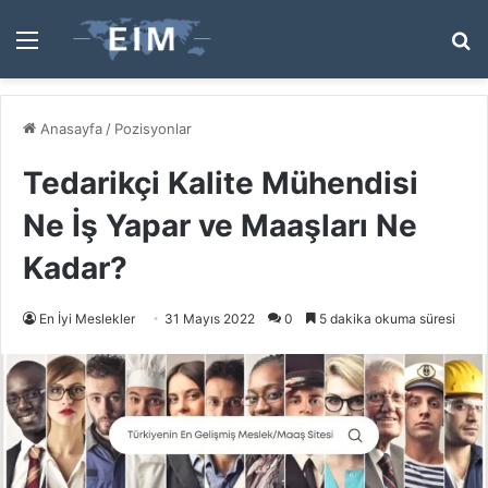
Menü
A
y
...
Anasayfa
/
Pozisyonlar
Tedarikçi Kalite Mühendisi
Ne İş Yapar ve Maaşları Ne
Kadar?
En İyi Meslekler
31 Mayıs 2022
0
5 dakika okuma süresi