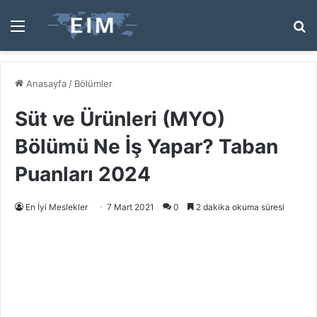
Menü
A
y
...
Anasayfa
/
Bölümler
Süt ve Ürünleri (MYO)
Bölümü Ne İş Yapar? Taban
Puanları 2024
En İyi Meslekler
7 Mart 2021
0
2 dakika okuma süresi