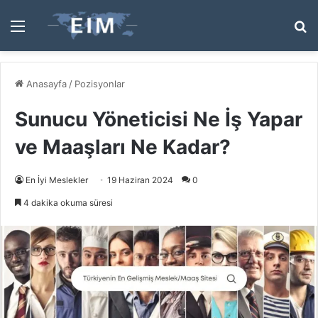
Menü
A
y
...
Anasayfa
/
Pozisyonlar
Sunucu Yöneticisi Ne İş Yapar
ve Maaşları Ne Kadar?
En İyi Meslekler
19 Haziran 2024
0
4 dakika okuma süresi