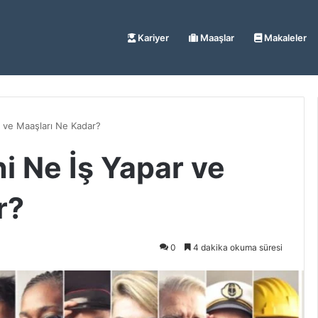
Kariyer
Maaşlar
Makaleler
 ve Maaşları Ne Kadar?
i Ne İş Yapar ve
r?
0
4 dakika okuma süresi