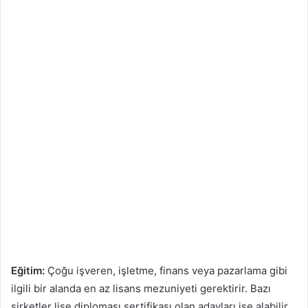
Eğitim:
Çoğu işveren, işletme, finans veya pazarlama gibi
ilgili bir alanda en az lisans mezuniyeti gerektirir. Bazı
şirketler lise diploması sertifikası olan adayları işe alabilir.