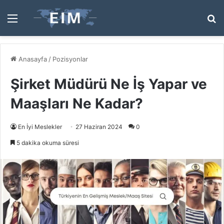
Menü
A
y
...
Anasayfa
/
Pozisyonlar
Şirket Müdürü Ne İş Yapar ve
Maaşları Ne Kadar?
En İyi Meslekler
27 Haziran 2024
0
5 dakika okuma süresi