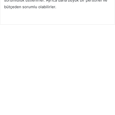
sorumluluk üstlenirler. Ayrıca daha büyük bir personel ve
bütçeden sorumlu olabilirler.