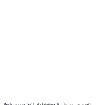
Restoran sektörü hızla büyüyor. Bu da özel, yetenekli