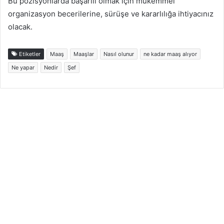
Bu pozisyonlarda başarılı olmak için mükemmel
organizasyon becerilerine, sürüşe ve kararlılığa ihtiyacınız
olacak.
Etiketler
Maaş
Maaşlar
Nasıl olunur
ne kadar maaş alıyor
Ne yapar
Nedir
Şef