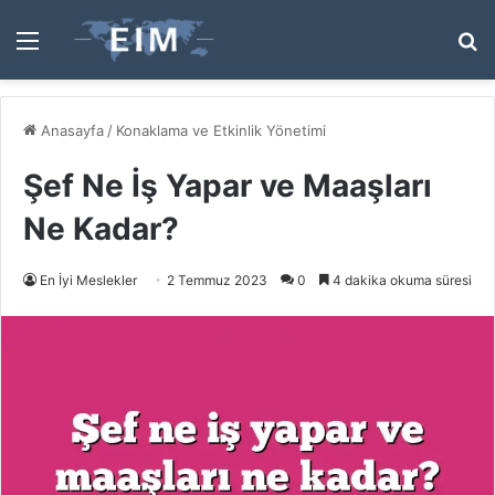
Menü
A
y
...
Anasayfa
/
Konaklama ve Etkinlik Yönetimi
Şef Ne İş Yapar ve Maaşları
Ne Kadar?
En İyi Meslekler
2 Temmuz 2023
0
4 dakika okuma süresi