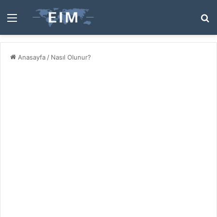
Menü
A
y
...
Anasayfa
/
Nasıl Olunur?