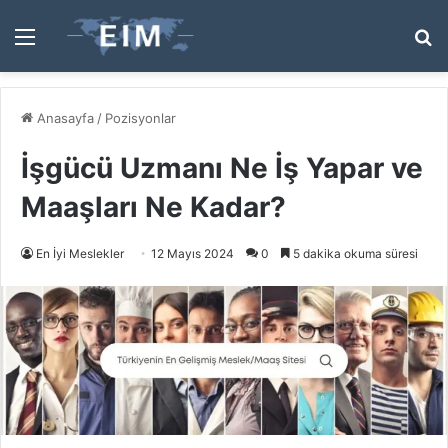
Menü
A
y
...
Anasayfa
/
Pozisyonlar
İşgücü Uzmanı Ne İş Yapar ve
Maaşları Ne Kadar?
En İyi Meslekler
12 Mayıs 2024
0
5 dakika okuma süresi