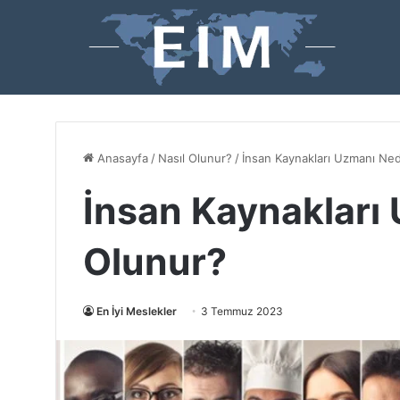
Anasayfa
/
Nasıl Olunur?
/
İnsan Kaynakları Uzmanı Ned
İnsan Kaynakları 
Olunur?
En İyi Meslekler
3 Temmuz 2023