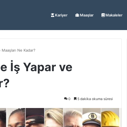
Kariyer
Maaşlar
Makaleler
e Maaşları Ne Kadar?
e İş Yapar ve
r?
0
5 dakika okuma süresi