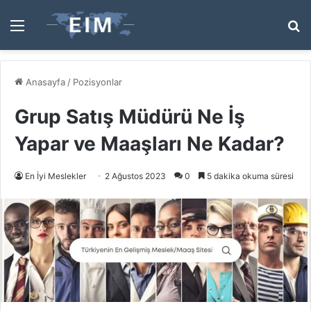
Menü
A
y
...
Anasayfa
/
Pozisyonlar
Grup Satış Müdürü Ne İş
Yapar ve Maaşları Ne Kadar?
En İyi Meslekler
2 Ağustos 2023
0
5 dakika okuma süresi