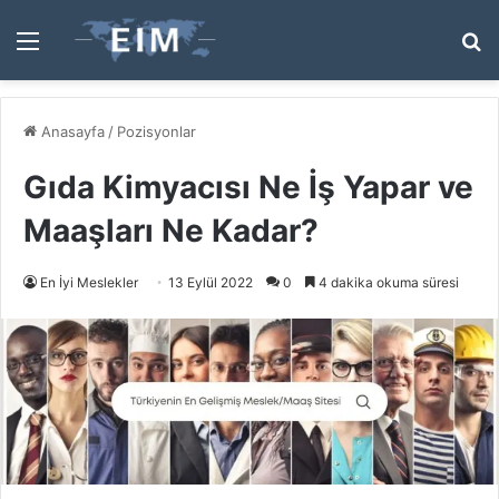
Menü
A
y
...
Anasayfa
/
Pozisyonlar
Gıda Kimyacısı Ne İş Yapar ve
Maaşları Ne Kadar?
En İyi Meslekler
13 Eylül 2022
0
4 dakika okuma süresi