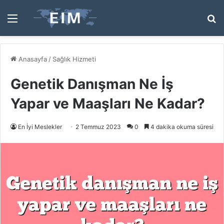
Menü
A
y
...
Anasayfa
/
Sağlık Hizmeti
Genetik Danışman Ne İş
Yapar ve Maaşları Ne Kadar?
En İyi Meslekler
2 Temmuz 2023
0
4 dakika okuma süresi