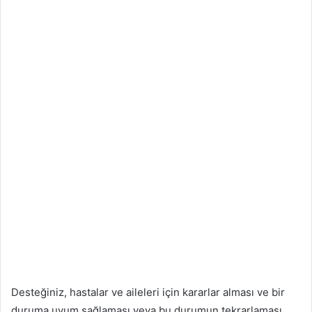
Desteğiniz, hastalar ve aileleri için kararlar alması ve bir
duruma uyum sağlaması veya bu durumun tekrarlaması