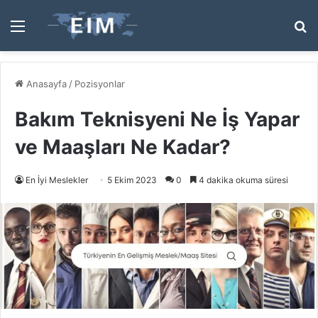
Menü
A
y
...
Anasayfa
/
Pozisyonlar
Bakım Teknisyeni Ne İş Yapar
ve Maaşları Ne Kadar?
En İyi Meslekler
5 Ekim 2023
0
4 dakika okuma süresi