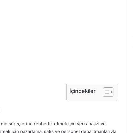
İçindekiler
ı
erme süreçlerine rehberlik etmek için veri analizi ve
irmek için pazarlama, satış ve personel departmanlarıyla