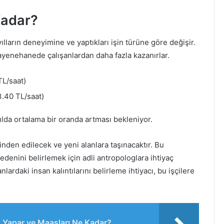
Kadar?
ılların deneyimine ve yaptıkları işin türüne göre değişir.
uayenehanede çalışanlardan daha fazla kazanırlar.
TL/saat)
.40 TL/saat)
lda ortalama bir oranda artması bekleniyor.
nden edilecek ve yeni alanlara taşınacaktır. Bu
edenini belirlemek için adli antropologlara ihtiyaç
lardaki insan kalıntılarını belirleme ihtiyacı, bu işçilere
 Yapar ve Maaşları Ne Kadar?