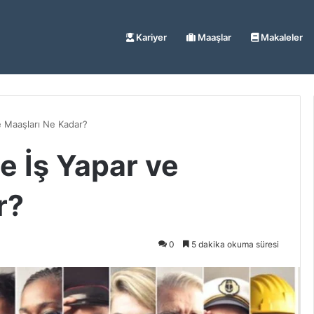
Kariyer
Maaşlar
Makaleler
e Maaşları Ne Kadar?
e İş Yapar ve
r?
0
5 dakika okuma süresi